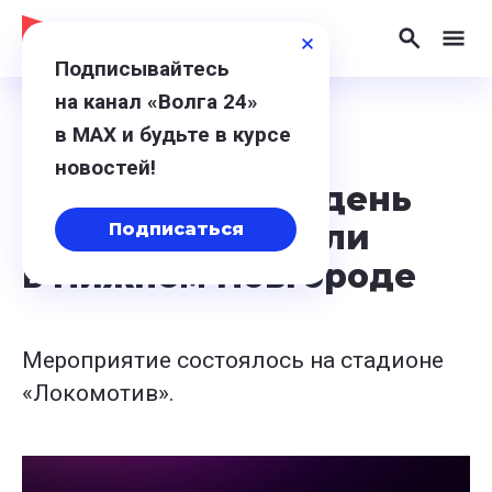
Подписывайтесь
на канал «Волга 24»
в МАХ и будьте в курсе
1 июня 2024, 18:04
новостей!
Всероссийский день
футбола отметили
Подписаться
в Нижнем Новгороде
Мероприятие состоялось на стадионе
«Локомотив».