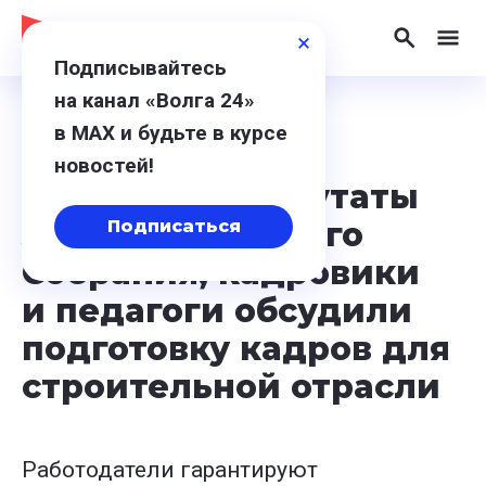
Подписывайтесь
на канал «Волга 24»
в МАХ и будьте в курсе
11 июня 2024, 14:31
новостей!
В Перевозе депутаты
Законодательного
Подписаться
Собрания, кадровики
и педагоги обсудили
подготовку кадров для
строительной отрасли
Работодатели гарантируют