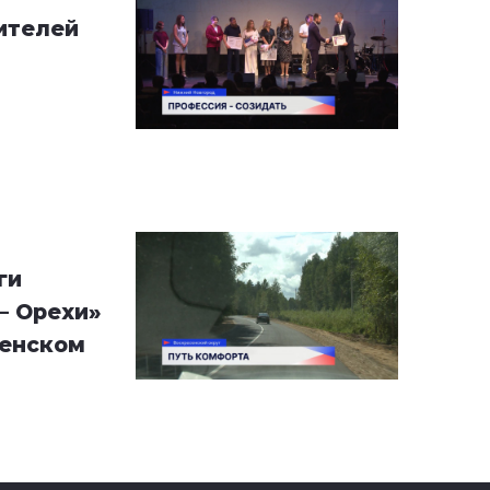
ителей
ги
— Орехи»
сенском