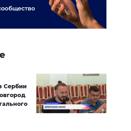
е
з Сербии
Новгород
тального