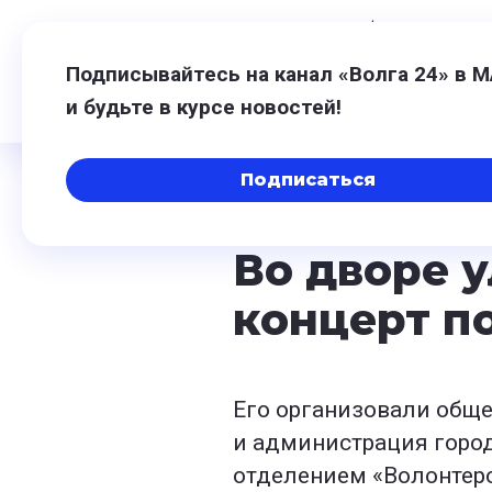
7 августа,
11:52
$
81,41
0,48
€
94
Подписывайтесь на канал «Волга 24» в 
и будьте в курсе новостей!
Подписаться
13 июня 2024, 16:01
Во дворе 
концерт п
Его организовали общ
и администрация горо
отделением «Волонтер