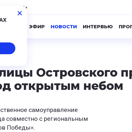
,06
0,87
16+
МАХ
ПРЯМОЙ ЭФИР
НОВОСТИ
ИНТЕРВЬЮ
ПРО
улицы Островского 
од открытым небом
ественное самоуправление
да совместно с региональным
ов Победы».