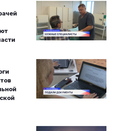
рачей
ают
ласти
оги
атов
льной
ской