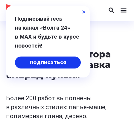
Подписывайтесь
на канал «Волга 24»
в МАХ и будьте в курсе
23 июня 2024, 22:05
новостей!
В Доме Архитектора
открылась выставка
Подписаться
«Парад кукол»
Более 200 работ выполнены
в различных стилях: папье-маше,
полимерная глина, дерево.