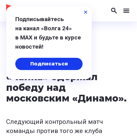
Подписывайтесь
на канал «Волга 24»
в МАХ и будьте в курсе
25 июля 2024, 18:10
новостей!
Нижегородский
хоккейный клуб
Подписаться
«Чайка» одержал
победу над
московским «Динамо».
Следующий контрольный матч
команды против того же клуба