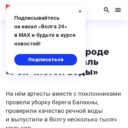
Подписывайтесь
на канал «Волга 24»
в МАХ и будьте в курсе
29 июля 2024, 15:22
новостей!
В Нижнем Новгороде
прошёл фестиваль
Подписаться
«Рок чистой воды»
На нём артисты вместе с поклонниками
провели уборку берега Балахны,
проверили качество речной воды
и выпустили в Волгу несколько тысяч