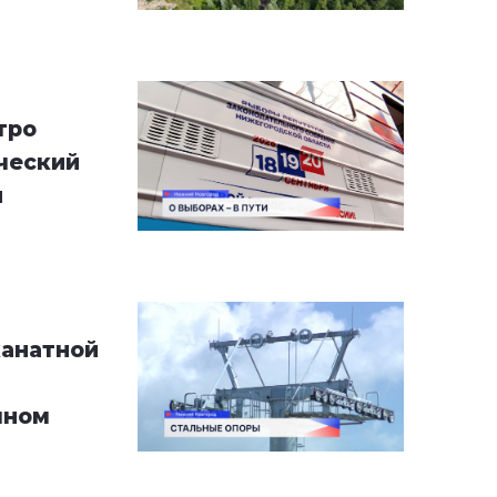
тро
ческий
й
канатной
чном