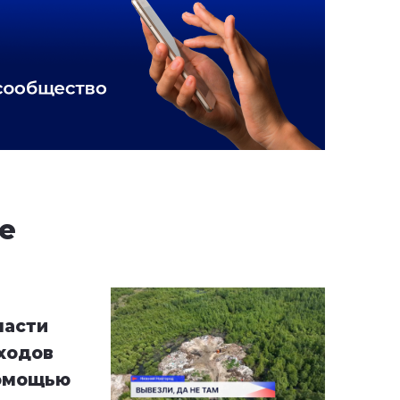
е
ласти
ходов
помощью