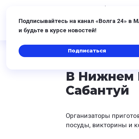
6 августа,
04:08
$
80,93
-0,20
€
9
Подписывайтесь на канал «Волга 24» в 
и будьте в курсе новостей!
Подписаться
27 июля 2024, 18:15
В Нижнем 
Сабантуй
Организаторы пригото
посуды, викторины и к