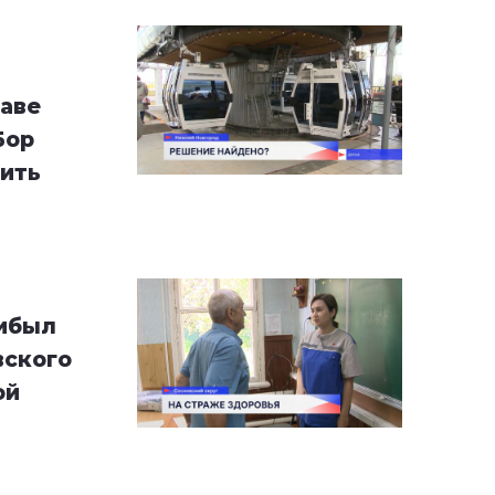
т
аве
Бор
ить
рибыл
вского
ой