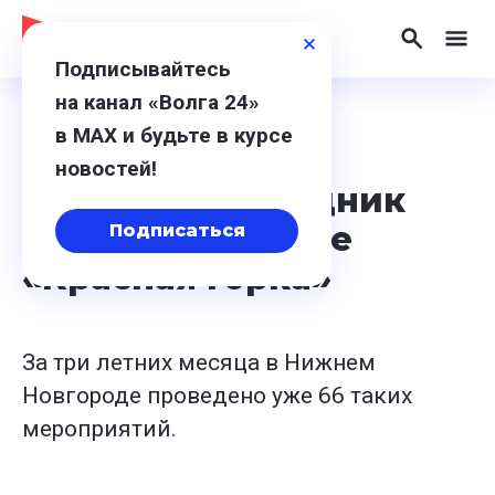
Подписывайтесь
на канал «Волга 24»
в МАХ и будьте в курсе
8 августа 2024, 15:18
новостей!
Дворовый праздник
провели в сквере
Подписаться
«Красная горка»
За три летних месяца в Нижнем
Новгороде проведено уже 66 таких
мероприятий.