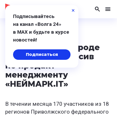
Подписывайтесь
на канал «Волга 24»
в МАХ и будьте в курсе
8 августа 2024, 15:52
новостей!
В Нижнем Новгороде
стартовал интенсив
Подписаться
по продакт-
менеджменту
«НЕЙМАРК.IT»
В течении месяца 170 участников из 18
регионов Приволжского федерального