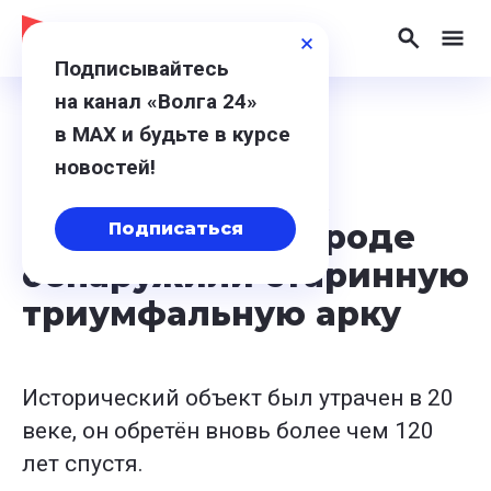
Подписывайтесь
на канал «Волга 24»
в МАХ и будьте в курсе
13 августа 2024, 12:38
новостей!
В ходе раскопок
в Нижнем Новгороде
Подписаться
обнаружили старинную
триумфальную арку
Исторический объект был утрачен в 20
веке, он обретён вновь более чем 120
лет спустя.