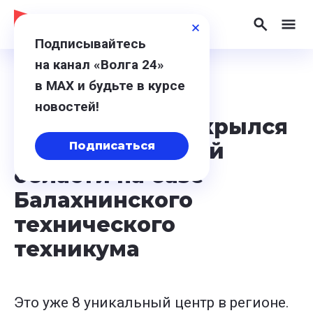
Подписывайтесь
на канал «Волга 24»
в МАХ и будьте в курсе
3 сентября 2024, 17:51
новостей!
Новый IT-куб открылся
в Нижегородской
Подписаться
области на базе
Балахнинского
технического
техникума
Это уже 8 уникальный центр в регионе.