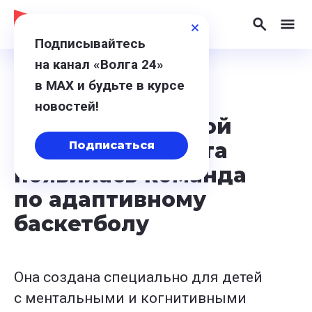
Подписывайтесь
на канал «Волга 24»
в МАХ и будьте в курсе
16 декабря 2025, 17:47
новостей!
На базе Кстовской
школы-интерната
Подписаться
появилась команда
по адаптивному
баскетболу
Она создана специально для детей
с ментальными и когнитивными