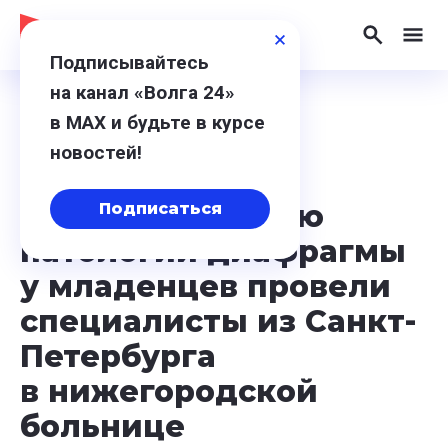
Подписывайтесь
на канал «Волга 24»
в МАХ и будьте в курсе
13 мая 2026, 10:26
новостей!
Мастер-класс
по оперированию
Подписаться
патологий диафрагмы
у младенцев провели
специалисты из Санкт-
Петербурга
в нижегородской
больнице