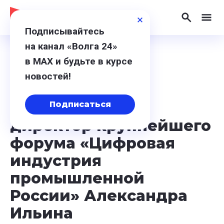
Подписывайтесь
на канал «Волга 24»
в МАХ и будьте в курсе
15 мая 2026, 12:50
новостей!
Интервью:
программный
Подписаться
директор крупнейшего
форума «Цифровая
индустрия
промышленной
России» Александра
Ильина