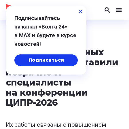
Подписывайтесь
на канал «Волга 24»
в МАХ и будьте в курсе
20 мая 2026, 18:05
новостей!
Восемь уникальных
проектов представили
Подписаться
незрячие IT-
специалисты
на конференции
ЦИПР-2026
Их работы связаны с повышением