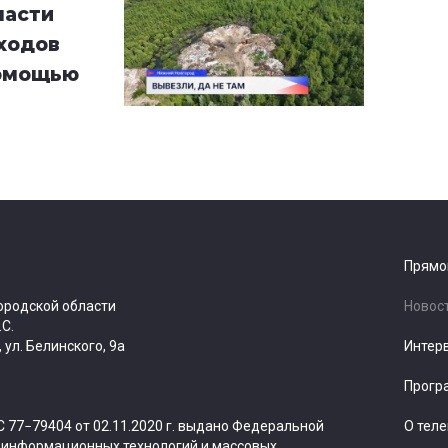
ласти
ходов
помощью
Прямо
ородской области
Новос
.С.
ул. Белинского, 9а
Интер
Прогр
 77−79404 от 02.11.2020 г. выдано Федеральной
О тел
, информационных технологий и массовых