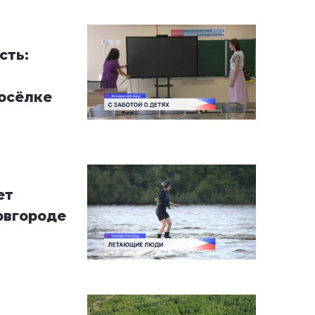
сть:
осёлке
ет
овгороде