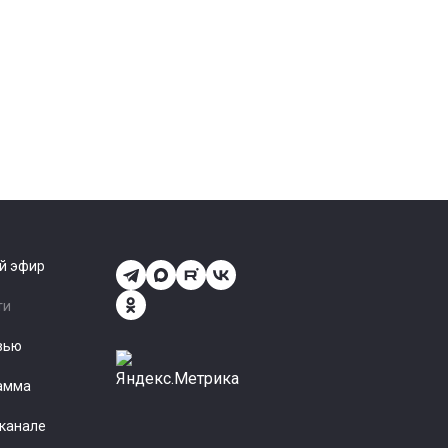
й эфир
ти
вью
амма
еканале