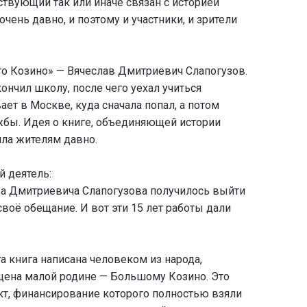
ствующий так или иначе связан с историей
чень давно, и поэтому и участники, и зрители
о Козино» — Вячеслав Дмитриевич Слапогузов.
кончил школу, после чего уехал учиться
ет в Москве, куда сначала попал, а потом
ужбы. Идея о книге, объединяющей истории
ла жителям давно.
 деятель:
ава Дмитриевича Слапогузова получилось выйти
своё обещание. И вот эти 15 лет работы дали
а книга написана человеком из народа,
щена малой родине — Большому Козино. Это
т, финансирование которого полностью взяли