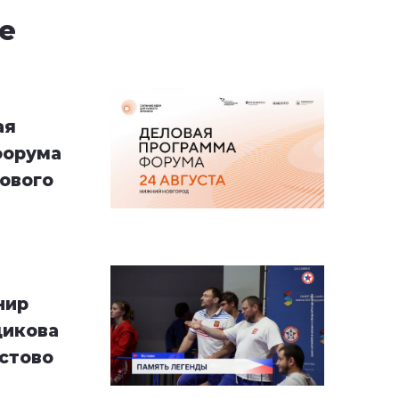
е
ая
форума
ового
нир
дикова
Кстово