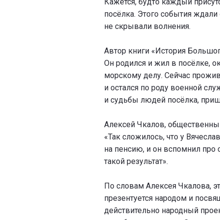
Кажется, будто каждый присут
посёлка. Этого события ждали о
не скрывали волнения.
Автор книги «История Большог
Он родился и жил в посёлке, о
морскому делу. Сейчас прожива
и остался по роду военной сл
и судьбы людей посёлка, приш
Алексей Чкалов, общественный
«Так сложилось, что у Вячесл
на пенсию, и он вспомнил про 
такой результат».
По словам Алексея Чкалова, эт
презентуется народом и посвя
действительно народный проек