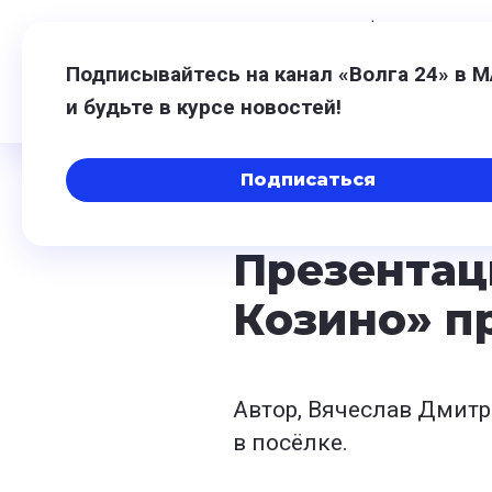
6 августа,
16:31
$
80,93
-0,20
€
9
Подписывайтесь на канал «Волга 24» в 
и будьте в курсе новостей!
Подписаться
20 мая 2026, 20:43
Презентац
Козино» п
Автор, Вячеслав Дмитр
в посёлке.