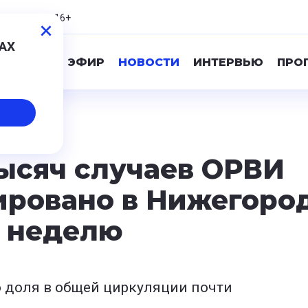
3,19
-0,39
16+
МАХ
ПРЯМОЙ ЭФИР
НОВОСТИ
ИНТЕРВЬЮ
ПРО
тысяч случаев ОРВИ
ировано в Нижегоро
а неделю
о доля в общей циркуляции почти