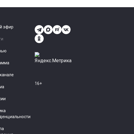
й эфир
ти
вью
амма
еканале
16+
ма
сии
ика
денциальности
ла