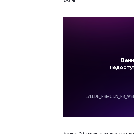
80%.
Более 20 тысяч случаев остр