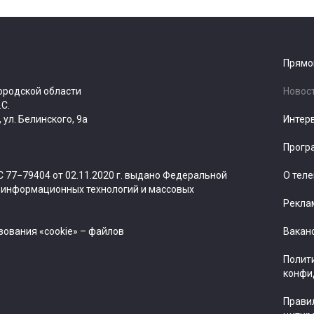
Прямо
ородской области
Новос
.С.
ул. Белинского, 9а
Интер
Прогр
 77−79404 от 02.11.2020 г. выдано Федеральной
О тел
, информационных технологий и массовых
Рекла
ования «cookie» – файлов
Вакан
Полит
конфи
Прави