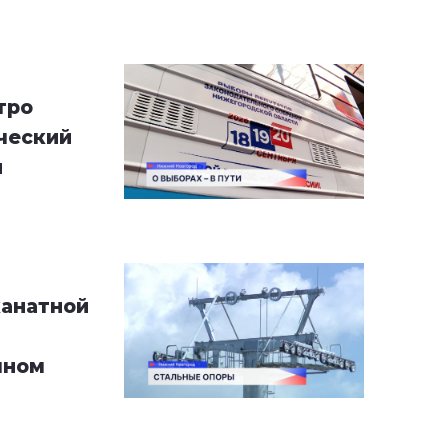
тро
ческий
й
канатной
чном