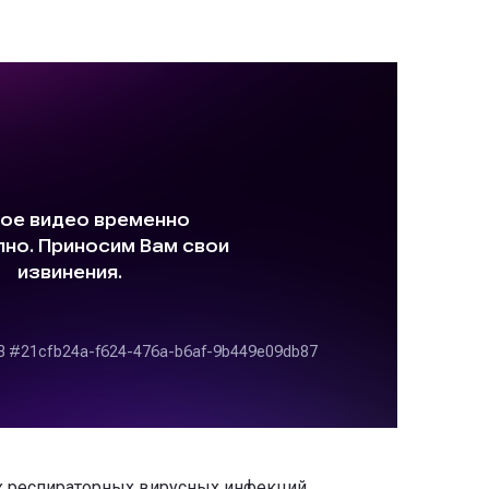
ых респираторных вирусных инфекций