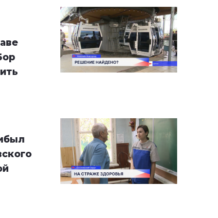
т
аве
Бор
ить
рибыл
вского
ой