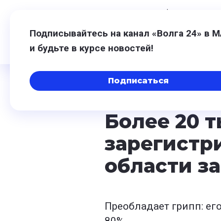
6 августа,
10:58
$
80,93
-0,20
€
9
Подписывайтесь на канал «Волга 24» в 
и будьте в курсе новостей!
Подписаться
24 января 2024, 15:47
Более 20 
зарегистр
области з
Преобладает грипп: ег