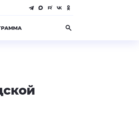
ГРАММА
дской