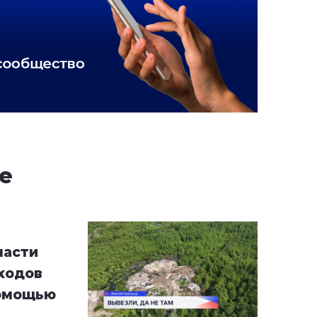
е
ласти
ходов
помощью