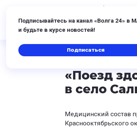
6 августа,
06:37
$
80,93
-0,20
€
9
Подписывайтесь на канал «Волга 24» в 
и будьте в курсе новостей!
Подписаться
14 февраля 2024, 13:16
«Поезд зд
в село Са
Медицинский состав п
Краснооктябрьского ок