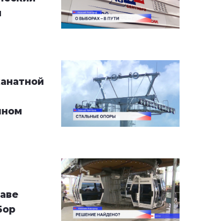
й
канатной
чном
т
аве
Бор