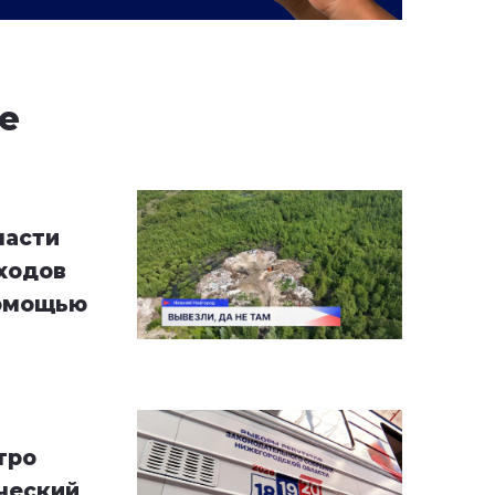
е
ласти
ходов
помощью
тро
ческий