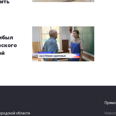
ить
рибыл
вского
ой
Прямо
ородской области
Новос