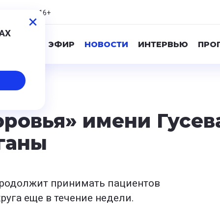
3,19
-0,39
16+
МАХ
ПРЯМОЙ ЭФИР
НОВОСТИ
ИНТЕРВЬЮ
ПРО
оровья» имени Гусев
лганы
родолжит принимать пациентов
руга еще в течение недели.