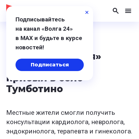
Подписывайтесь
на канал «Волга 24»
в МАХ и будьте в курсе
27 февраля 2024, 18:19
новостей!
«Поезд здоровья»
имени Королева
Подписаться
прибыл в село
Тумботино
Местные жители смогли получить
консультации кардиолога, невролога,
эндокринолога, терапевта и гинеколога.