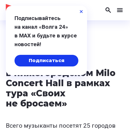
Подписывайтесь
на канал «Волга 24»
в МАХ и будьте в курсе
11 марта 2024, 15:35
новостей!
Группа «Наши»
выступила
Подписаться
в нижегородском Milo
Concert Hall в рамках
тура «Своих
не бросаем»
Всего музыканты посетят 25 городов