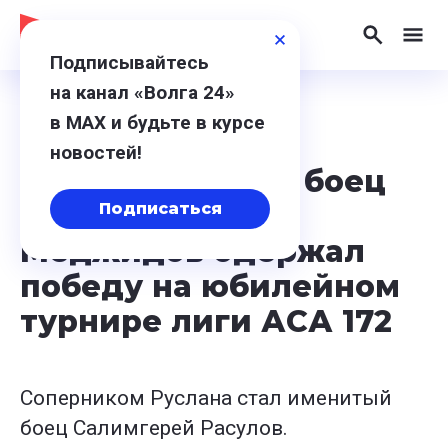
Подписывайтесь
на канал «Волга 24»
в МАХ и будьте в курсе
12 марта 2024, 19:34
новостей!
Нижегородский боец
по ММА Руслан
Подписаться
Меджидов одержал
победу на юбилейном
турнире лиги АСА 172
Соперником Руслана стал именитый
боец Салимгерей Расулов.