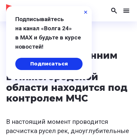
Подписывайтесь
на канал «Волга 24»
в МАХ и будьте в курсе
20 марта 2024, 18:05
новостей!
Ситуация с весенним
половодьем
Подписаться
в Нижегородской
области находится под
контролем МЧС
В настоящий момент проводится
расчистка русел рек, дноуглубительные