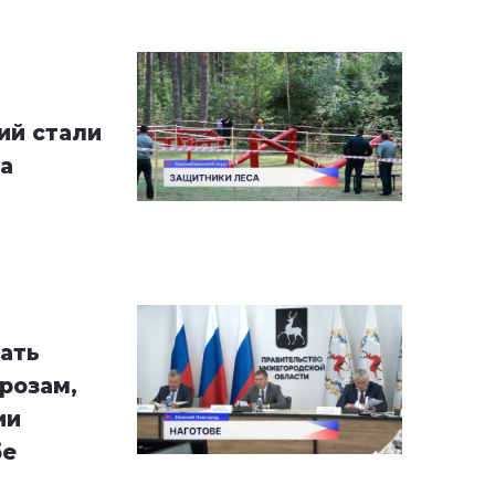
ий стали
а
ать
розам,
ии
бе