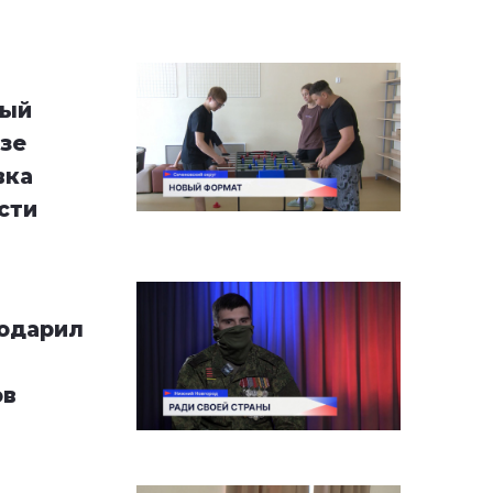
лый
азе
вка
сти
годарил
ов