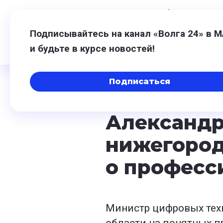
7 августа,
20:57
$
81,41
0,48
€
94
Подписывайтесь на канал «Волга 24» в 
и будьте в курсе новостей!
Подписаться
25 марта 2024, 18:47
Александр
нижегоро
о професс
Министр цифровых тех