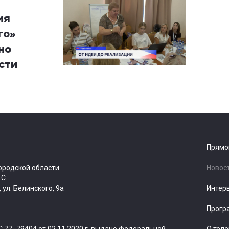
ия
го»
но
сти
Прямо
ородской области
Новос
.С.
ул. Белинского, 9а
Интер
Прогр