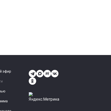
й эфир
ти
вью
амма