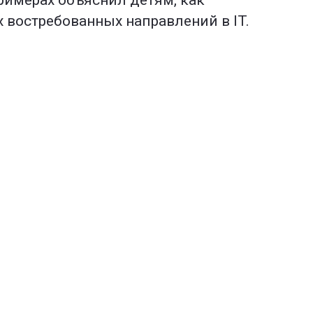
римерах объяснил детям, как
х востребованных направлений в IT.