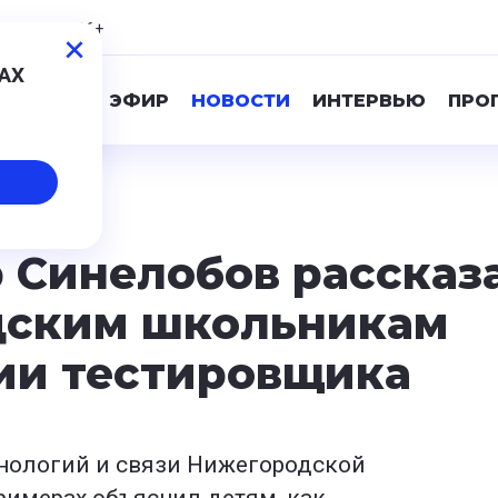
,06
0,87
16+
МАХ
ПРЯМОЙ ЭФИР
НОВОСТИ
ИНТЕРВЬЮ
ПРО
 Синелобов рассказ
дским школьникам
ии тестировщика
нологий и связи Нижегородской