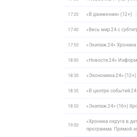
«В движении» (12+)
17:20
«Весь мир.24 с субти
17:40
«Экипаж.24» Хроника
17:50
«Новости.24» Информ
18:00
«Экономика.24» (12+)
18:30
«В центре событий.2
18:35
«Экипаж.24» (16+) Хр
18:50
«Хроника округа в д
19:00
программа. Прямой э