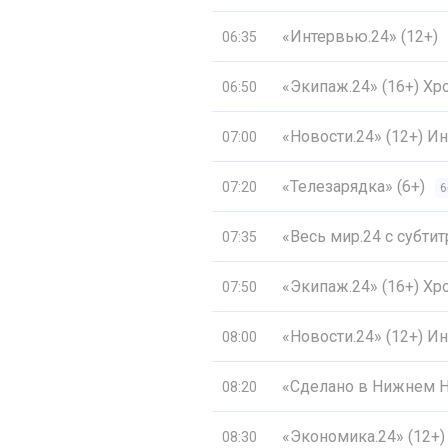
«Интервью.24» (12+)
06:35
«Экипаж.24» (16+) Хр
06:50
«Новости.24» (12+) 
07:00
«Телезарядка» (6+)
07:20
6
«Весь мир.24 с субти
07:35
«Экипаж.24» (16+) Хр
07:50
«Новости.24» (12+) 
08:00
«Сделано в Нижнем Н
08:20
«Экономика.24» (12+)
08:30