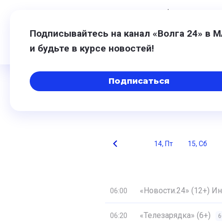
8 августа,
04:22
$
82,17
0,76
€
94
Подписывайтесь на канал «Волга 24» в 
и будьте в курсе новостей!
Подписаться
Программ
Вс
10, Пн
11, Вт
12, Ср
13, Чт
14, Пт
15, Сб
«Новости.24» (12+) 
06:00
«Телезарядка» (6+)
06:20
6