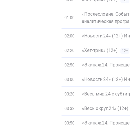
12+
«Послесловие. Событ
01:00
аналитическая програ
«Новости.24» (12+) 
02:00
«Хет-трик» (12+)
02:20
12+
«Экипаж.24. Происшес
02:50
«Новости.24» (12+) 
03:00
«Весь мир.24 с субти
03:20
«Весь округ.24» (12+
03:33
«Экипаж.24. Происшес
03:50