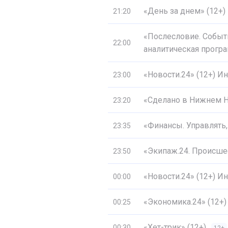
«День за днем» (12+)
21:20
«Послесловие. Событ
22:00
аналитическая програ
«Новости.24» (12+) 
23:00
«Сделано в Нижнем Н
23:20
«Финансы. Управлять, 
23:35
«Экипаж.24. Происшес
23:50
«Новости.24» (12+) 
00:00
«Экономика.24» (12+)
00:25
«Хет-трик» (12+)
00:30