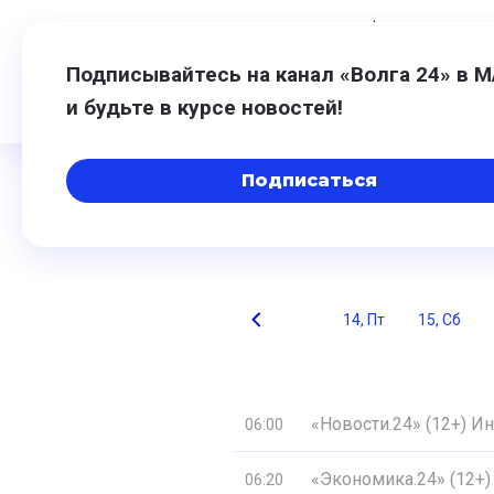
8 августа,
04:27
$
82,17
0,76
€
94
Подписывайтесь на канал «Волга 24» в 
и будьте в курсе новостей!
Подписаться
Программ
Вс
10, Пн
11, Вт
12, Ср
13, Чт
14, Пт
15, Сб
«Новости.24» (12+) 
06:00
«Экономика.24» (12+)
06:20