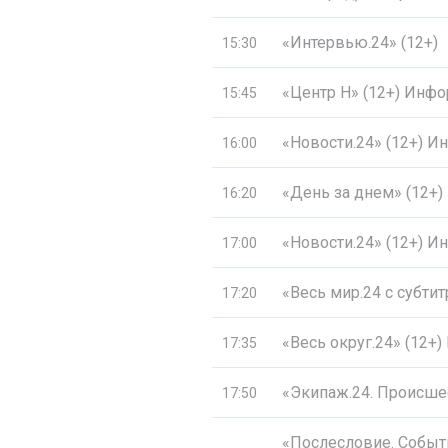
«Интервью.24» (12+)
15:30
«Центр Н» (12+) Инф
15:45
«Новости.24» (12+) 
16:00
«День за днем» (12+)
16:20
«Новости.24» (12+) 
17:00
«Весь мир.24 с субти
17:20
«Весь округ.24» (12+
17:35
«Экипаж.24. Происшес
17:50
«Послесловие. Событ