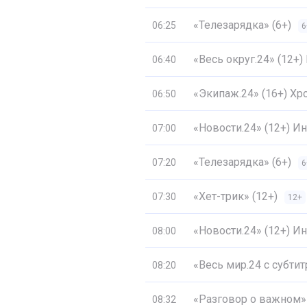
«Телезарядка» (6+)
06:25
6
«Весь округ.24» (12+
06:40
«Экипаж.24» (16+) Хр
06:50
«Новости.24» (12+) 
07:00
«Телезарядка» (6+)
07:20
6
«Хет-трик» (12+)
07:30
12+
«Новости.24» (12+) 
08:00
«Весь мир.24 с субти
08:20
«Разговор о важном» 
08:32