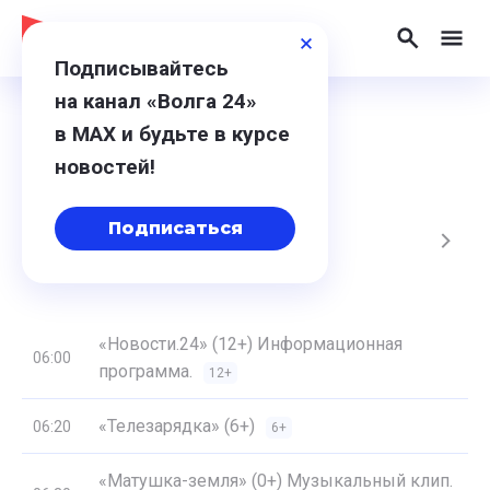
Подписывайтесь
на канал «Волга 24»
в МАХ и будьте в курсе
Программа
новостей!
Подписаться
, Чт
14, Пт
15, Сб
16, Вс
25, Пн
«Новости.24» (12+) Информационная
06:00
программа.
12+
«Телезарядка» (6+)
06:20
6+
«Матушка-земля» (0+) Музыкальный клип.