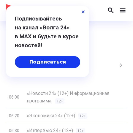
Подписывайтесь
на канал «Волга 24»
в МАХ и будьте в курсе
Программа
новостей!
Подписаться
, Вс
17, Пн
18, Вт
19, Ср
20, Чт
«Новости.24» (12+) Информационная
06:00
программа.
12+
«Экономика.24» (12+)
06:20
12+
«Интервью.24» (12+)
06:30
12+