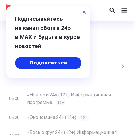
Подписывайтесь
на канал «Волга 24»
в МАХ и будьте в курсе
Программа
новостей!
Подписаться
, Вс
17, Пн
18, Вт
19, Ср
20, Чт
«Новости.24» (12+) Информационная
06:00
программа.
12+
«Экономика.24» (12+)
06:20
12+
«Весь округ.24» (12+) Информационная