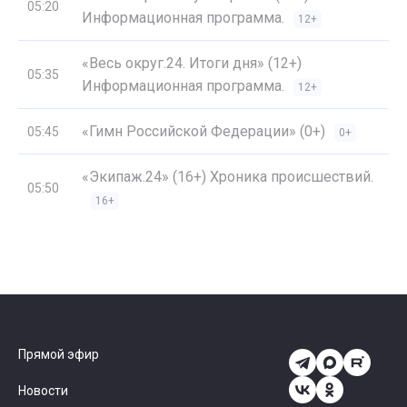
05:20
Информационная программа.
12+
«Весь округ.24. Итоги дня» (12+)
05:35
Информационная программа.
12+
«Гимн Российской Федерации» (0+)
05:45
0+
«Экипаж.24» (16+) Хроника происшествий.
05:50
16+
Прямой эфир
Новости