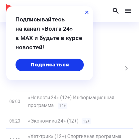
Подписывайтесь
на канал «Волга 24»
в МАХ и будьте в курсе
Программа
новостей!
Подписаться
, Вс
17, Пн
18, Вт
19, Ср
20, Чт
«Новости.24» (12+) Информационная
06:00
программа.
12+
«Экономика.24» (12+)
06:20
12+
«Хет-трик» (12+) Спортивная программа.