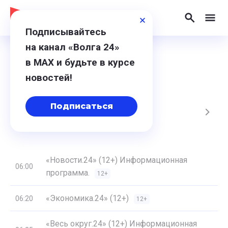
Подписывайтесь
на канал «Волга 24»
в МАХ и будьте в курсе
Программа
новостей!
Подписаться
, Чт
14, Пт
15, Сб
16, Вс
25, Пн
«Новости.24» (12+) Информационная
06:00
программа.
12+
«Экономика.24» (12+)
06:20
12+
«Весь округ.24» (12+) Информационная